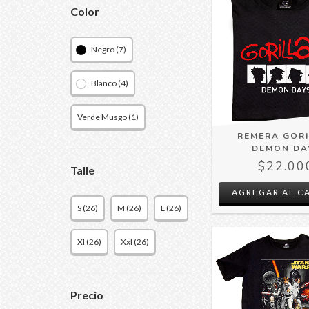
Color
Negro (7)
Blanco (4)
Verde Musgo (1)
REMERA GOR
DEMON DA
$22.00
Talle
AGREGAR AL C
S (26)
M (26)
L (26)
Xl (26)
Xxl (26)
Precio