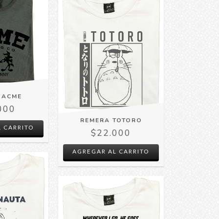
 ACME
000
REMERA TOTORO
 CARRITO
$22.000
AGREGAR AL CARRITO