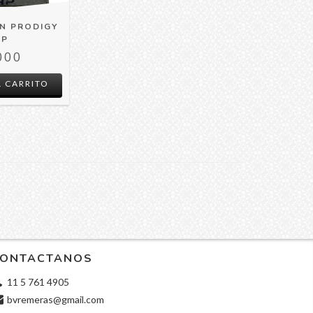
EN PRODIGY
RP
000
 CARRITO
ONTACTANOS
11 5 761 4905
bvremeras@gmail.com