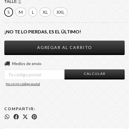
TALLE:
S
S
M
L
XL
XXL
¡NO TE LO PIERDAS, ES EL ÚLTIMO!
CAMBIAR CP
Entregas para el CP:
Medios de envío
CALCULAR
No sé mi código postal
COMPARTIR: