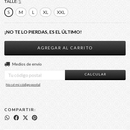
TALLE:
S
S
M
L
XL
XXL
¡NO TE LO PIERDAS, ES EL ÚLTIMO!
CAMBIAR CP
Entregas para el CP:
Medios de envío
CALCULAR
No sé mi código postal
COMPARTIR: