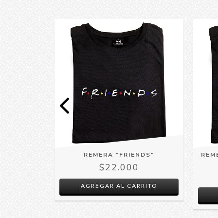
A BELA
REMERA "FRIENDS"
REM
$22.000
0
AGREGAR AL CARRITO
RRITO