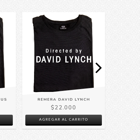
DUS
REMERA DAVID LYNCH
REMERA D
$22.000
AGREGAR AL CARRITO
AGRE