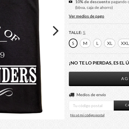
10% de descuento
pagando co
(bbva, caja de ahorro)
Ver medios de pago
TALLE:
S
S
M
L
XL
XXL
¡NO TE LO PIERDAS, ES EL 
Entregas para el CP:
Medios de envío
C
No sé mi código postal