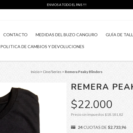
ENVIOS A TODO EL PAIS !!!
CONTACTO
MEDIDAS DEL BUZO CANGURO
GUÍA DE TAL
POLITICA DE CAMBIOS Y DEVOLUCIONES
Inicio
>
Cine/Series
>
Remera Peaky Blinders
REMERA PEA
$22.000
Precio sin impuestos
$18.181,82
24
CUOTAS DE
$2.733,96