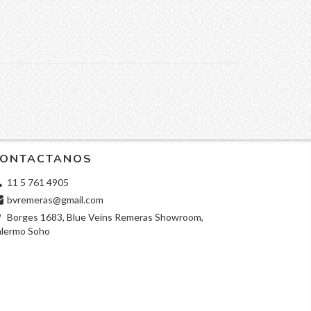
ONTACTANOS
11 5 761 4905
bvremeras@gmail.com
Borges 1683, Blue Veins Remeras Showroom,
alermo Soho