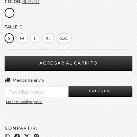
COLOR:
BLANCO
TALLE:
S
S
M
L
XL
XXL
CAMBIAR CP
Entregas para el CP:
Medios de envío
CALCULAR
No sé mi código postal
COMPARTIR: