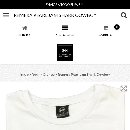
ENVIOS A TODO EL PAIS !!!
REMERA PEARL JAM SHARK COWBOY
0
INICIO
PRODUCTOS
CARRITO
Inicio
>
Rock
>
Grunge
>
Remera Pearl Jam Shark Cowboy