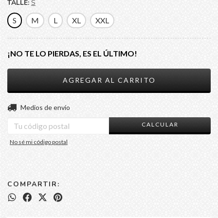
TALLE:
S
S
M
L
XL
XXL
¡NO TE LO PIERDAS, ES EL ÚLTIMO!
CAMBIAR CP
Entregas para el CP:
Medios de envío
CALCULAR
No sé mi código postal
COMPARTIR: