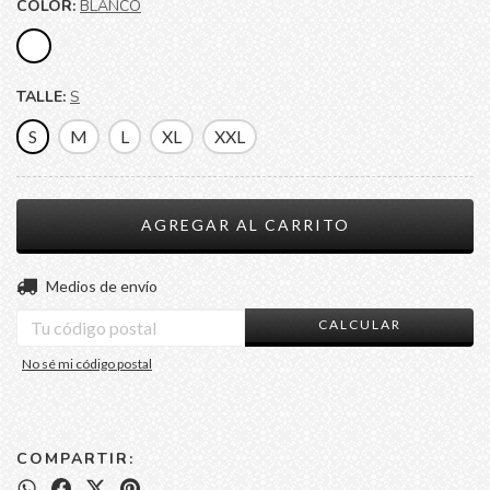
COLOR:
BLANCO
TALLE:
S
S
M
L
XL
XXL
CAMBIAR CP
Entregas para el CP:
Medios de envío
CALCULAR
No sé mi código postal
COMPARTIR: