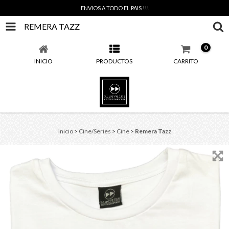
ENVIOS A TODO EL PAIS !!!
REMERA TAZZ
0
INICIO
PRODUCTOS
CARRITO
Inicio
>
Cine/Series
>
Cine
>
Remera Tazz