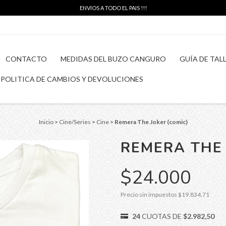
ENVIOS A TODO EL PAIS !!!
CONTACTO
MEDIDAS DEL BUZO CANGURO
GUÍA DE TAL
POLITICA DE CAMBIOS Y DEVOLUCIONES
Inicio
>
Cine/Series
>
Cine
>
Remera The Joker (comic)
REMERA THE 
$24.000
Precio sin impuestos
$19.834,71
24
CUOTAS DE
$2.982,50