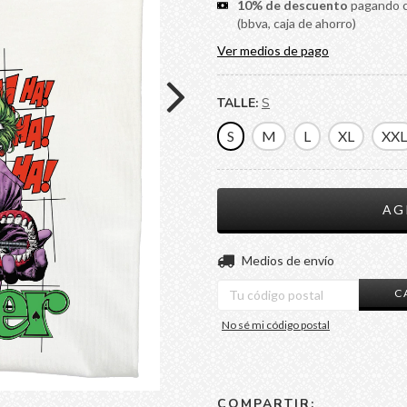
10% de descuento
pagando co
(bbva, caja de ahorro)
Ver medios de pago
TALLE:
S
S
M
L
XL
XXL
Entregas para el CP:
Medios de envío
C
No sé mi código postal
COMPARTIR: