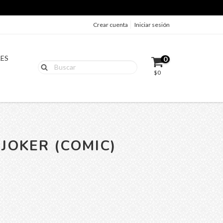
Crear cuenta
Iniciar sesión
LES
0
$0
JOKER (COMIC)