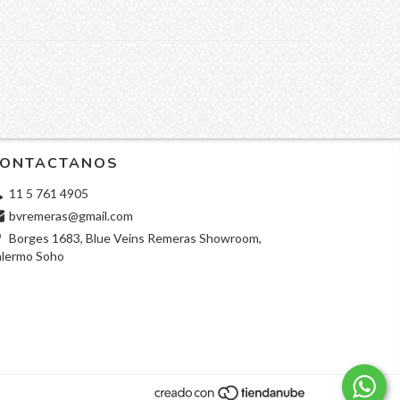
ONTACTANOS
11 5 761 4905
bvremeras@gmail.com
Borges 1683, Blue Veins Remeras Showroom,
alermo Soho