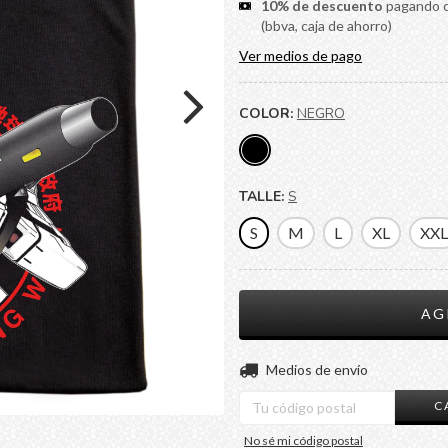
10% de descuento
pagando co
(bbva, caja de ahorro)
Ver medios de pago
COLOR:
NEGRO
TALLE:
S
S
M
L
XL
XXL
Entregas para el CP:
Medios de envío
C
No sé mi código postal