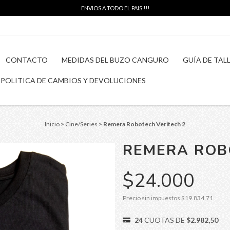
ENVIOS A TODO EL PAIS !!!
CONTACTO
MEDIDAS DEL BUZO CANGURO
GUÍA DE TAL
POLITICA DE CAMBIOS Y DEVOLUCIONES
Inicio
>
Cine/Series
>
Remera Robotech Veritech 2
REMERA ROB
$24.000
Precio sin impuestos
$19.834,71
24
CUOTAS DE
$2.982,50