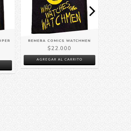
OPER
REMERA COMICS WATCHMEN
REMERA 
$22.000
AGREGAR AL CARRITO
AGRE