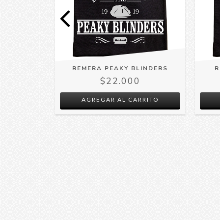
ALORIAN
REMERA PEAKY BLINDERS
R
$22.000
0
AGREGAR AL CARRITO
RRITO